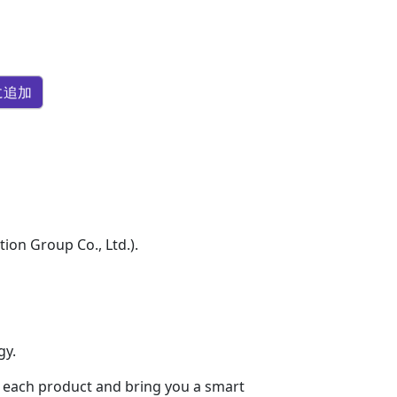
に追加
ion Group Co., Ltd.).
gy.
te each product and bring you a smart