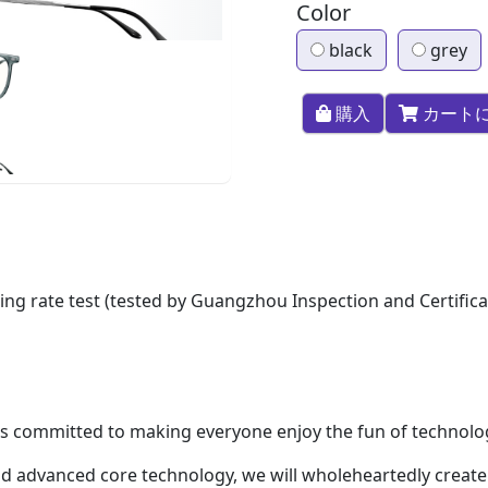
Color
black
grey
購入
カート
ing rate test (tested by Guangzhou Inspection and Certificat
is committed to making everyone enjoy the fun of technolo
y and advanced core technology, we will wholeheartedly crea