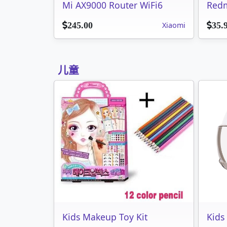
Mi AX9000 Router WiFi6
Redm
Xiaomi
245.00
35.
儿童
Kids Makeup Toy Kit
Kids