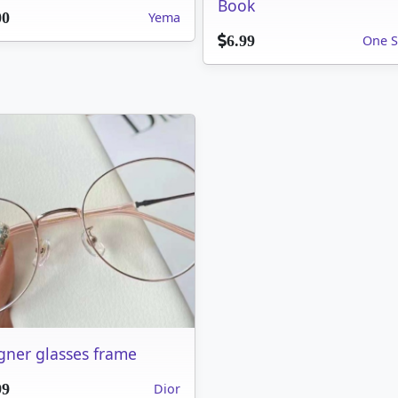
Book
Yema
00
One S
6.99
gner glasses frame
Dior
99