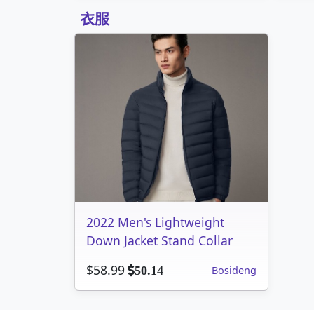
衣服
2022 Men's Lightweight
Down Jacket Stand Collar
$58.99
Bosideng
50.14