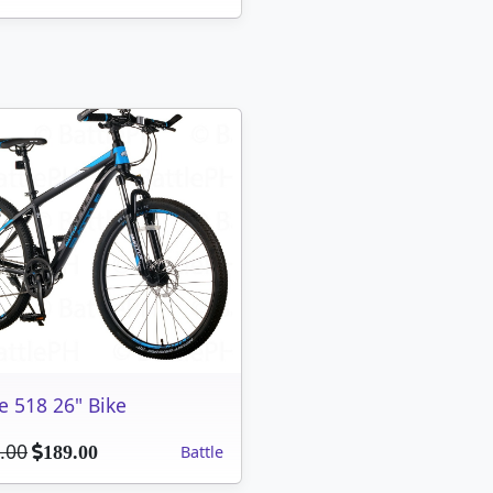
le 518 26" Bike
.00
Battle
189.00