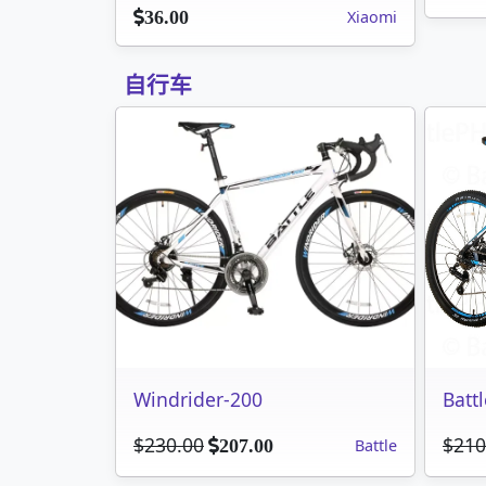
Xiaomi
36.00
自行车
Windrider-200
Batt
$230.00
$210
Battle
207.00