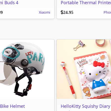
i Buds 4
Portable Thermal Printe
Xiaomi
Pho
99
24.95
 Bike Helmet
HelloKitty Squishy Diary