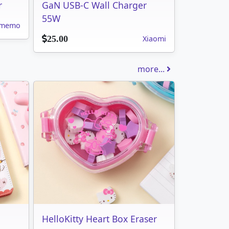
r
GaN USB-C Wall Charger
55W
memo
Xiaomi
25.00
more...
HelloKitty Heart Box Eraser