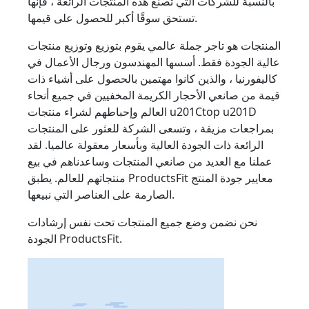
بالنسبة للشركات التي تصنع هذه المنتجات الرائعة ، فإنها
تستحق سوقًا أكبر للحصول على قيمها.
المنتجات هو تاجر جملة عالمي يقوم بتوزيع وتوزيع منتجات
عالية الجودة فقط. أسسها المهندسون ورجال الأعمال في
كاليفورنيا ، والذين كانوا مهتمين بالحصول على أشياء ذات
قيمة من صانعي الأحجار الكريمة المخفيين في جميع أنحاء
العالم وإحباطهم لشراء منتجات u201Ctop u201D
بمراجعات مزيفة ، وتسعى الشركة للعثور على المنتجات
الرائعة ذات الجودة العالية وبأسعار معقولة عالميا. لقد
عملنا مع العديد من صانعي المنتجات وساعدناهم في بيع
منتجاتهم للعالم. يطبق ProductsFit معايير جودة المنتج
الصارمة على العناصر التي نبيعها.
نحن نضمن وضع جميع المنتجات تحت نفس إرشادات
الجودة ProductsFit.